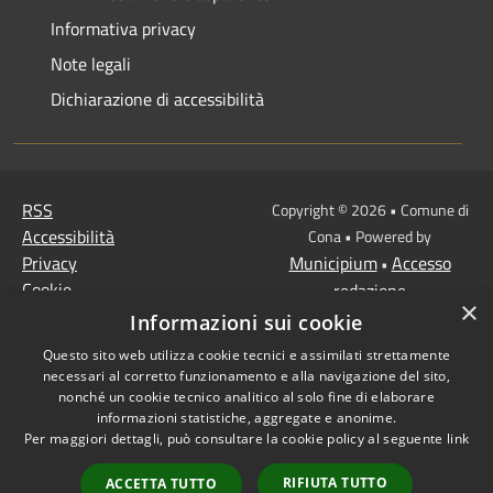
Informativa privacy
Note legali
Dichiarazione di accessibilità
RSS
Copyright © 2026 • Comune di
Accessibilità
Cona • Powered by
Privacy
Municipium
Accesso
•
Cookie
redazione
×
Mappa del sito
Informazioni sui cookie
MISSIONE 2 Rivoluzione
Questo sito web utilizza cookie tecnici e assimilati strettamente
verde e transizione
necessari al corretto funzionamento e alla navigazione del sito,
ecologica
nonché un cookie tecnico analitico al solo fine di elaborare
informazioni statistiche, aggregate e anonime.
Missione 1 -
Per maggiori dettagli, può consultare la cookie policy al seguente
link
Digitalizzazione,
innovazione,
RIFIUTA TUTTO
ACCETTA TUTTO