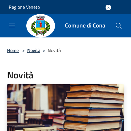
Salta al contenuto principale
Regione Veneto
Comune di Cona
Home
>
Novità
>
Novità
Novità