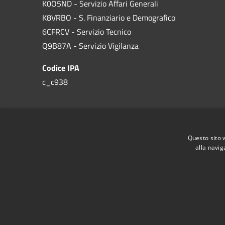
K0O5ND - Servizio Affari Generali
K8VRBO - S. Finanziario e Demografico
6CFRCV - Servizio Tecnico
Q9B87A - Servizio Vigilanza
Codice IPA
c_c938
Questo sito 
alla navig
RSS
Accessibilità
Privacy
Cookie
Mappa de
MISSIONE 2 Rivoluzione verde e transizione ecologi
Missione 1 - Digitalizzazione, innovazione, competiti