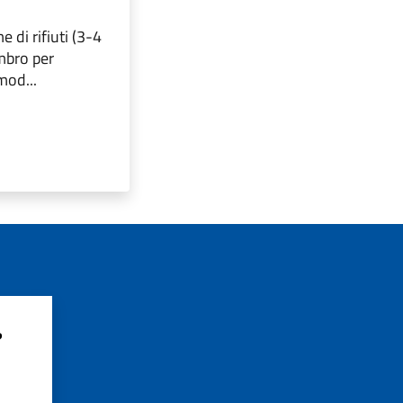
 di rifiuti (3-4
mbro per
mod...
?