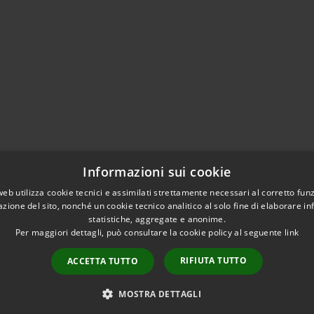
Informazioni sui cookie
web utilizza cookie tecnici e assimilati strettamente necessari al corretto fu
azione del sito, nonché un cookie tecnico analitico al solo fine di elaborare i
statistiche, aggregate e anonime.
Per maggiori dettagli, può consultare la cookie policy al seguente
link
l sito
Copyright © 2026 • Comun
RIFIUTA TUTTO
ACCETTA TUTTO
ca
vità, cultura e turismo
MOSTRA DETTAGLI