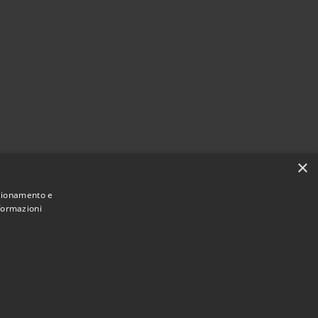
×
nzionamento e
nformazioni
Municipium
Accesso redazione
e di Cona • Powered by
•