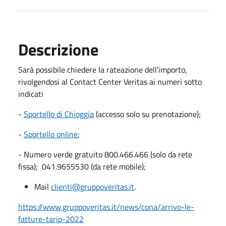
Descrizione
Sarà possibile chiedere la rateazione dell’importo,
rivolgendosi al Contact Center Veritas ai numeri sotto
indicati
-
Sportello di Chioggia
(accesso solo su prenotazione);
-
Sportello online
;
- Numero verde gratuito 800.466.466 (solo da rete
fissa); 041.9655530 (da rete mobile);
Mail
clienti@gruppoveritas.it
.
https://www.gruppoveritas.it/news/cona/arrivo-le-
fatture-tarip-2022