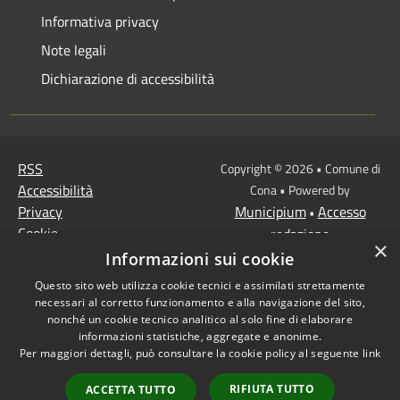
Informativa privacy
Note legali
Dichiarazione di accessibilità
RSS
Copyright © 2026 • Comune di
Accessibilità
Cona • Powered by
Privacy
Municipium
Accesso
•
Cookie
redazione
×
Mappa del sito
Informazioni sui cookie
MISSIONE 2 Rivoluzione
Questo sito web utilizza cookie tecnici e assimilati strettamente
verde e transizione
necessari al corretto funzionamento e alla navigazione del sito,
ecologica
nonché un cookie tecnico analitico al solo fine di elaborare
informazioni statistiche, aggregate e anonime.
Missione 1 -
Per maggiori dettagli, può consultare la cookie policy al seguente
link
Digitalizzazione,
innovazione,
RIFIUTA TUTTO
ACCETTA TUTTO