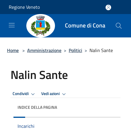
Salta al contenuto principale
Regione Veneto
Comune di Cona
Home
>
Amministrazione
>
Politici
>
Nalin Sante
Nalin Sante
Condividi
Vedi azioni
INDICE DELLA PAGINA
Incarichi