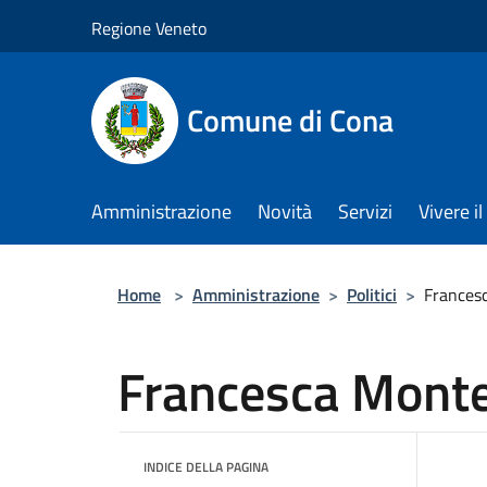
Salta al contenuto principale
Regione Veneto
Comune di Cona
Amministrazione
Novità
Servizi
Vivere 
Home
>
Amministrazione
>
Politici
>
Frances
Francesca Monte
INDICE DELLA PAGINA