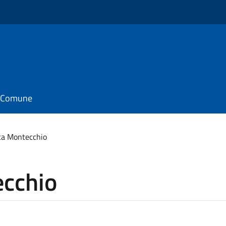
il Comune
ca Montecchio
cchio