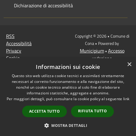
Dichiarazione di accessibilità
RSS
Copyright © 2026 • Comune di
Accessibilità
Cona • Powered by
Privacy
Municipium
Accesso
•
Cookie
redazione
×
Mappa del sito
Informazioni sui cookie
MISSIONE 2 Rivoluzione
Questo sito web utilizza cookie tecnici e assimilati strettamente
verde e transizione
necessari al corretto funzionamento e alla navigazione del sito,
ecologica
nonché un cookie tecnico analitico al solo fine di elaborare
informazioni statistiche, aggregate e anonime.
Missione 1 -
Per maggiori dettagli, può consultare la cookie policy al seguente
link
Digitalizzazione,
innovazione,
RIFIUTA TUTTO
ACCETTA TUTTO
competitività, cultura e
turismo
MOSTRA DETTAGLI