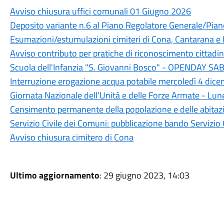
Avviso chiusura uffici comunali 01 Giugno 2026
Deposito variante n.6 al Piano Regolatore Generale/Piano
Esumazioni/estumulazioni cimiteri di Cona, Cantarana e
Avviso contributo per pratiche di riconoscimento cittadi
Scuola dell'Infanzia "S. Giovanni Bosco" - OPENDAY 
Interruzione erogazione acqua potabile mercoledì 4 dic
Giornata Nazionale dell'Unità e delle Forze Armate - L
Censimento permanente della popolazione e delle abita
Servizio Civile dei Comuni: pubblicazione bando Servizio 
Avviso chiusura cimitero di Cona
Ultimo aggiornamento
: 29 giugno 2023, 14:03