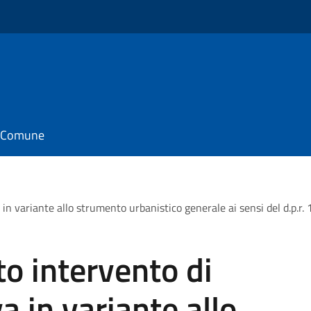
il Comune
 in variante allo strumento urbanistico generale ai sensi del d.p.r.
to intervento di
va in variante allo