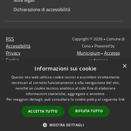
Dichiarazione di accessibilità
RSS
Copyright © 2026 • Comune di
Accessibilità
Cona • Powered by
Privacy
Municipium
Accesso
•
Cookie
redazione
×
Mappa del sito
Informazioni sui cookie
MISSIONE 2 Rivoluzione
Questo sito web utilizza cookie tecnici e assimilati strettamente
verde e transizione
necessari al corretto funzionamento e alla navigazione del sito,
ecologica
nonché un cookie tecnico analitico al solo fine di elaborare
informazioni statistiche, aggregate e anonime.
Missione 1 -
Per maggiori dettagli, può consultare la cookie policy al seguente
link
Digitalizzazione,
innovazione,
RIFIUTA TUTTO
ACCETTA TUTTO
competitività, cultura e
turismo
MOSTRA DETTAGLI