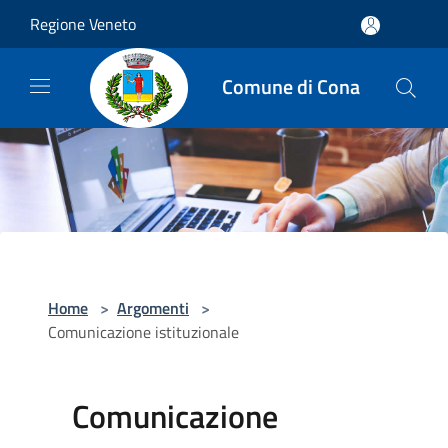
Salta al contenuto principale
Regione Veneto
Comune di Cona
Home
>
Argomenti
>
Comunicazione istituzionale
Comunicazione