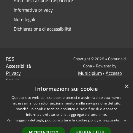
Amministrazione trasparente
Informativa privacy
Note legali
Dichiarazione di accessibilità
RSS
Copyright © 2026 • Comune di
Accessibilità
Cona • Powered by
Privacy
Municipium
Accesso
•
Cookie
redazione
×
Mappa del sito
Informazioni sui cookie
MISSIONE 2 Rivoluzione
Questo sito web utilizza cookie tecnici e assimilati strettamente
verde e transizione
necessari al corretto funzionamento e alla navigazione del sito,
ecologica
nonché un cookie tecnico analitico al solo fine di elaborare
informazioni statistiche, aggregate e anonime.
Missione 1 -
Per maggiori dettagli, può consultare la cookie policy al seguente
link
Digitalizzazione,
innovazione,
RIFIUTA TUTTO
ACCETTA TUTTO