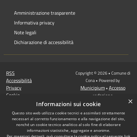
Amministrazione trasparente
Informativa privacy
Note legali
Dichiarazione di accessibilità
RSS
Copyright © 2026 • Comune di
Accessibilità
Cona • Powered by
Privacy
Municipium
Accesso
•
Cookie
redazione
×
Mappa del sito
Informazioni sui cookie
MISSIONE 2 Rivoluzione
Questo sito web utilizza cookie tecnici e assimilati strettamente
verde e transizione
necessari al corretto funzionamento e alla navigazione del sito,
ecologica
nonché un cookie tecnico analitico al solo fine di elaborare
informazioni statistiche, aggregate e anonime.
Missione 1 -
Per maggiori dettagli, può consultare la cookie policy al seguente
link