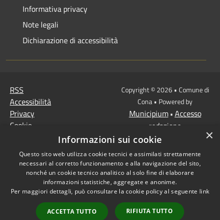
Informativa privacy
Note legali
Dichiarazione di accessibilità
RSS
Copyright © 2026 • Comune di
Accessibilità
Cona • Powered by
Privacy
Municipium
Accesso
•
Cookie
redazione
×
Mappa del sito
Informazioni sui cookie
MISSIONE 2 Rivoluzione
Questo sito web utilizza cookie tecnici e assimilati strettamente
verde e transizione
necessari al corretto funzionamento e alla navigazione del sito,
ecologica
nonché un cookie tecnico analitico al solo fine di elaborare
informazioni statistiche, aggregate e anonime.
Missione 1 -
Per maggiori dettagli, può consultare la cookie policy al seguente
link
Digitalizzazione,
innovazione,
RIFIUTA TUTTO
ACCETTA TUTTO