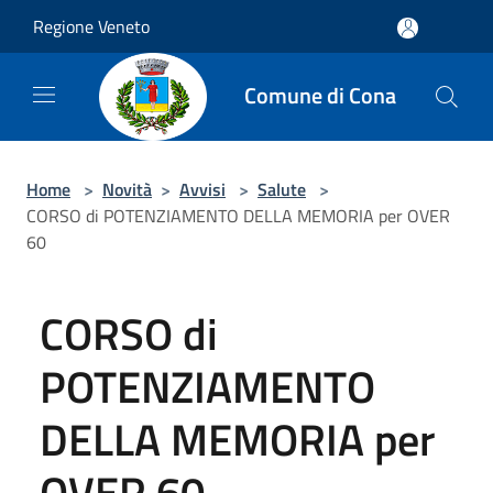
Salta al contenuto principale
Regione Veneto
Comune di Cona
Home
>
Novità
>
Avvisi
>
Salute
>
CORSO di POTENZIAMENTO DELLA MEMORIA per OVER
60
CORSO di
POTENZIAMENTO
DELLA MEMORIA per
OVER 60