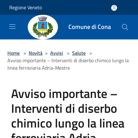
Salta al contenuto principale
Regione Veneto
Comune di Cona
Home
>
Novità
>
Avvisi
>
Salute
>
Avviso importante – Interventi di diserbo chimico lungo la
linea ferroviaria Adria-Mestre
Avviso importante –
Interventi di diserbo
chimico lungo la linea
ferroviaria Adria-