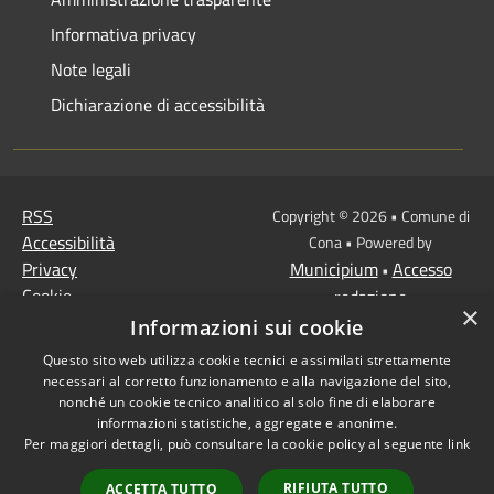
Informativa privacy
Note legali
Dichiarazione di accessibilità
RSS
Copyright © 2026 • Comune di
Accessibilità
Cona • Powered by
Privacy
Municipium
Accesso
•
Cookie
redazione
×
Mappa del sito
Informazioni sui cookie
MISSIONE 2 Rivoluzione
Questo sito web utilizza cookie tecnici e assimilati strettamente
verde e transizione
necessari al corretto funzionamento e alla navigazione del sito,
ecologica
nonché un cookie tecnico analitico al solo fine di elaborare
informazioni statistiche, aggregate e anonime.
Missione 1 -
Per maggiori dettagli, può consultare la cookie policy al seguente
link
Digitalizzazione,
innovazione,
RIFIUTA TUTTO
ACCETTA TUTTO